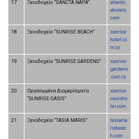
17
Ξενοδοχείο “SANCTA NAPA”
atlantic
ahotels.
com
18
Ξενοδοχείο “SUNRISE BEACH”
sunrise
hotel.co
m.cy
19
Ξενοδοχείο “SUNRISE GARDENS”
sunrise
gardens
.com.cy
20
Οργανωμένα Διαμερίσματα
sunrise
“SUNRISE OASIS”
oasisho
tel.com
21
Ξενοδοχείο “TASIA MARIS”
tasiama
risbeac
h.com