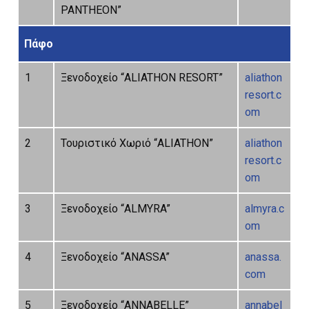
PANTHEON”
Πάφο
1
Ξενοδοχείο “ALIATHON RESORT”
aliathon
resort.c
om
2
Τουριστικό Χωριό “ALIATHON”
aliathon
resort.c
om
3
Ξενοδοχείο “ALMYRA”
almyra.c
om
4
Ξενοδοχείο “ANASSA”
anassa.
com
5
Ξενοδοχείο “ANNABELLE”
annabel