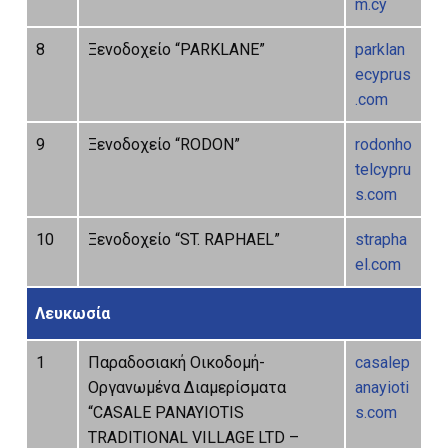
m.cy
8
Ξενοδοχείο “PARKLANE”
parklan
ecyprus
.com
9
Ξενοδοχείο “RODON”
rodonho
telcypru
s.com
10
Ξενοδοχείο “ST. RAPHAEL”
strapha
el.com
Λευκωσία
1
Παραδοσιακή Οικοδομή-
casalep
Οργανωμένα Διαμερίσματα
anayioti
“CASALE PANAYIOTIS
s.com
TRADITIONAL VILLAGE LTD –