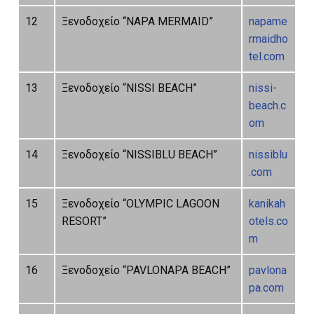
12
Ξενοδοχείο “NAPA MERMAID”
napame
rmaidho
tel.com
13
Ξενοδοχείο “NISSI BEACH”
nissi-
beach.c
om
14
Ξενοδοχείο “NISSIBLU BEACH”
nissiblu
.com
15
Ξενοδοχείο “OLYMPIC LAGOON
kanikah
RESORT”
otels.co
m
16
Ξενοδοχείο “PAVLONAPA BEACH”
pavlona
pa.com