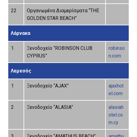
22
Οργανωμένα Διαμερίσματα “THE
GOLDEN STAR BEACH”
Λάρνακα
1
Ξενοδοχείο “ROBINSON CLUB
robinso
CYPRUS”
n.com
Λεμεσός
1
Ξενοδοχείο “AJAX”
ajaxhot
el.com
2
Ξενοδοχείο “ALASIA”
alasiah
otel.co
m.cy
3
Ξενοδοχείο “AMATHUS BEACH”
amathu