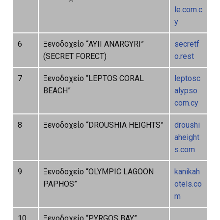
le.com.c
y
6
Ξενοδοχείο “AYII ANARGYRI”
secretf
(SECRET FORECT)
o.rest
7
Ξενοδοχείο “LEPTOS CORAL
leptosc
BEACH”
alypso.
com.cy
8
Ξενοδοχείο “DROUSHIA HEIGHTS”
droushi
aheight
s.com
9
Ξενοδοχείο “OLYMPIC LAGOON
kanikah
PAPHOS”
otels.co
m
10
Ξενοδοχείο “PYRGOS BAY”