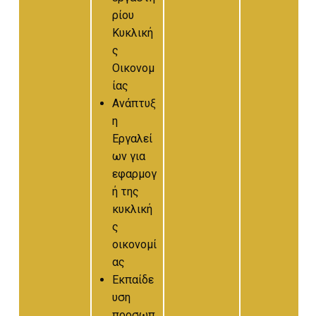
ρίου
Κυκλική
ς
Οικονομ
ίας
Ανάπτυξ
η
Εργαλεί
ων για
εφαρμογ
ή της
κυκλική
ς
οικονομί
ας
Εκπαίδε
υση
προσωπ