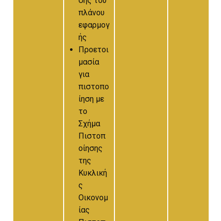
σης του
πλάνου
εφαρμογ
ής
Προετοι
μασία
για
πιστοπο
ίηση με
το
Σχήμα
Πιστοπ
οίησης
της
Κυκλική
ς
Οικονομ
ίας