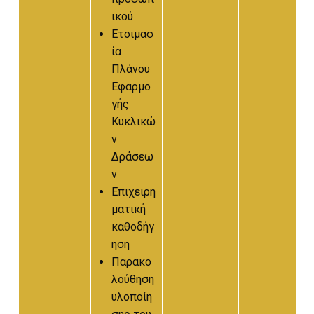
ικού
Ετοιμασ
ία
Πλάνου
Εφαρμο
γής
Κυκλικώ
ν
Δράσεω
ν
Επιχειρη
ματική
καθοδήγ
ηση
Παρακο
λούθηση
υλοποίη