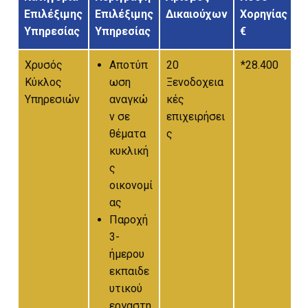
Επιλέξιμης
Επιλέξιμης
Δικαιούχων
Χορηγίας
Χ
Υπηρεσίας
Υπηρεσίας
€
Χρυσός
Αποτύπ
20
*28.400
1
Κύκλος
ωση
Ξενοδοχεια
Υπηρεσιών
αναγκώ
κές
ν σε
επιχειρήσει
θέματα
ς
κυκλική
ς
οικονομί
ας
Παροχή
3-
ήμερου
εκπαιδε
υτικού
εργαστη